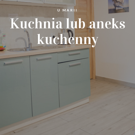
U MARII
Kuchnia lub aneks
U MARII
3 pokoje z łazienkami
kuchenny