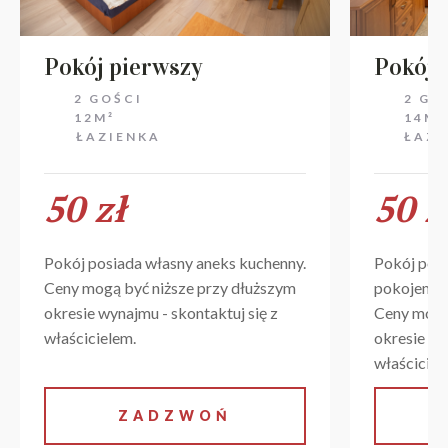
Pokój pierwszy
Pokój 
2 GOŚCI
2 GO
12M²
14M²
ŁAZIENKA
ŁAZI
50 zł
50 z
Pokój posiada własny aneks kuchenny.
Pokój posi
Ceny mogą być niższe przy dłuższym
pokojem t
okresie wynajmu - skontaktuj się z
Ceny mogą
właścicielem.
okresie wy
właściciel
ZADZWOŃ